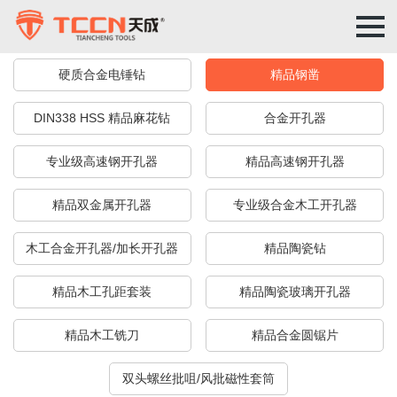
硬质合金电锤钻
精品钢凿
DIN338 HSS 精品麻花钻
合金开孔器
专业级高速钢开孔器
精品高速钢开孔器
精品双金属开孔器
专业级合金木工开孔器
木工合金开孔器/加长开孔器
精品陶瓷钻
精品木工孔距套装
精品陶瓷玻璃开孔器
精品木工铣刀
精品合金圆锯片
双头螺丝批咀/风批磁性套筒