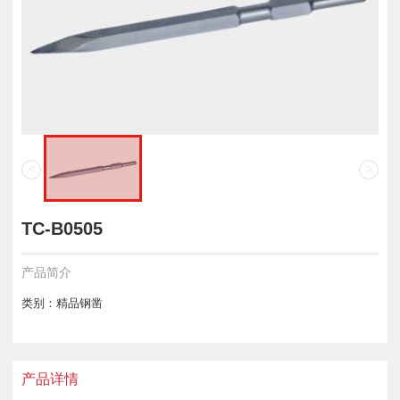
<
>
TC-B0505
产品简介
类别：精品钢凿
产品详情