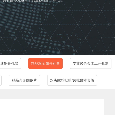
系列，具有国际先进水平的全数控加工中心。
高速钢开孔器
精品双金属开孔器
专业级合金木工开孔器
精品合金圆锯片
双头螺丝批咀/风批磁性套筒