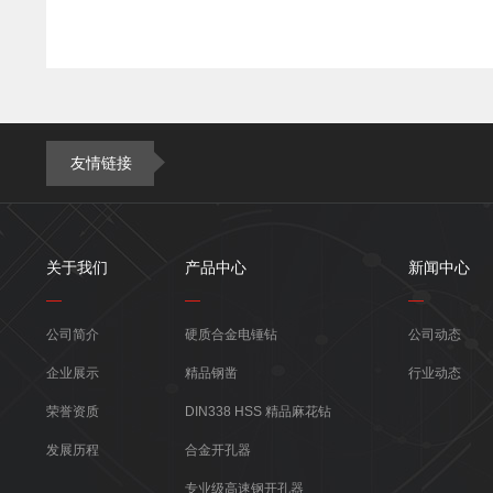
友情链接
关于我们
产品中心
新闻中心
公司简介
硬质合金电锤钻
公司动态
企业展示
精品钢凿
行业动态
荣誉资质
DIN338 HSS 精品麻花钻
发展历程
合金开孔器
专业级高速钢开孔器