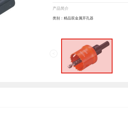
产品简介
类别：精品双金属开孔器
<