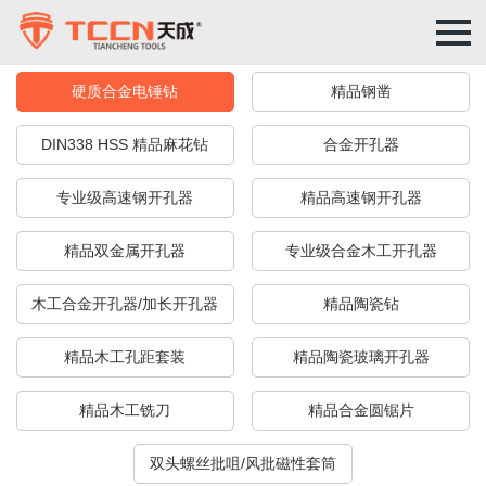
硬质合金电锤钻
精品钢凿
DIN338 HSS 精品麻花钻
合金开孔器
专业级高速钢开孔器
精品高速钢开孔器
精品双金属开孔器
专业级合金木工开孔器
木工合金开孔器/加长开孔器
精品陶瓷钻
精品木工孔距套装
精品陶瓷玻璃开孔器
精品木工铣刀
精品合金圆锯片
双头螺丝批咀/风批磁性套筒