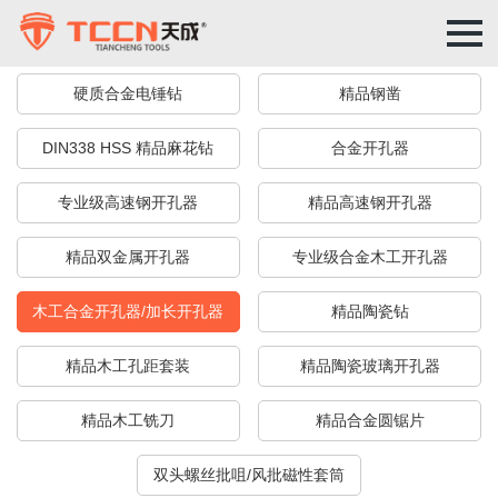
硬质合金电锤钻
精品钢凿
DIN338 HSS 精品麻花钻
合金开孔器
专业级高速钢开孔器
精品高速钢开孔器
精品双金属开孔器
专业级合金木工开孔器
木工合金开孔器/加长开孔器
精品陶瓷钻
精品木工孔距套装
精品陶瓷玻璃开孔器
精品木工铣刀
精品合金圆锯片
双头螺丝批咀/风批磁性套筒