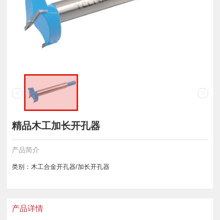
<
>
精品木工加长开孔器
产品简介
类别：木工合金开孔器/加长开孔器
产品详情